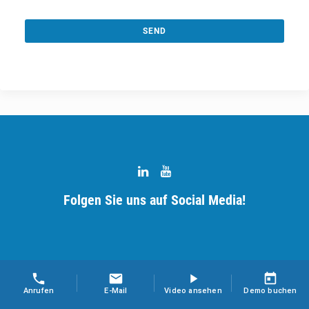
SEND
This
field
should
be
left
blank
Folgen Sie uns auf Social Media!
Anrufen
E-Mail
Video ansehen
Demo buchen