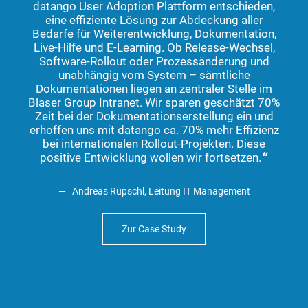
datango User Adoption Plattform entschieden,
sc
eine effiziente Lösung zur Abdeckung aller
er
Bedarfe für Weiterentwicklung, Dokumentation,
und 
Live-Hilfe und E-Learning. Ob Release-Wechsel,
d
Software-Rollout oder Prozessänderung und
häu
unabhängig vom System – sämtliche
wir
Dokumentationen liegen an zentraler Stelle im
Blaser Group Intranet. Wir sparen geschätzt 70%
A
Zeit bei der Dokumentationserstellung ein und
erhoffen uns mit datango ca. 70% mehr Effizienz
bei internationalen Rollout-Projekten. Diese
positive Entwicklung wollen wir fortsetzen.
P
Andreas Rüpschl, Leitung IT Management
Arb
Zur Case Study
A