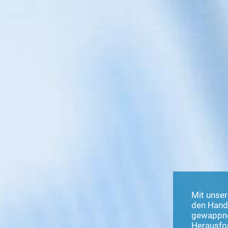
Mit unser
den Hande
gewappn
Herausfor