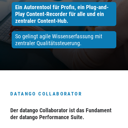
Ein Autorentool für Profis, ein Plug-and-
Play Content-Recorder für alle und ein
zentraler Content-Hub
.
So gelingt agile Wissenserfassung mit
zentraler Qualitätssteuerung.
DATANGO COLLABORATOR
Der datango Collaborator
ist das Fundament
der datango Performance Suite.