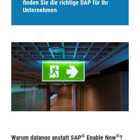
finden Sie die richtige DAP für Ihr
Unternehmen
®
®
Warum datango anstatt SAP
Enable Now
?