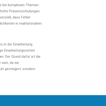
re bei komplexen Themen
erholte Präsenzschulungen.
enziell, dass Fehler
chkeiten in realitätsnahen
z in der Einarbeitung
ange Einarbeitungszeiten
n. Der Grund dafür ist die
 sein, da sie
tät gesteigert, sondern