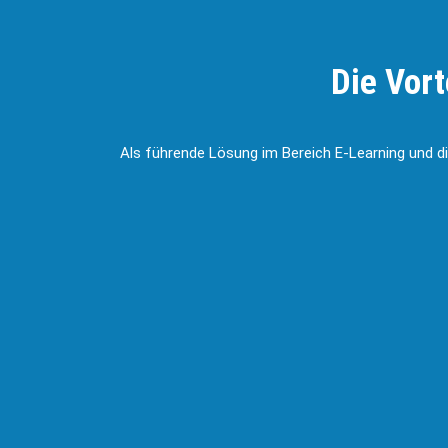
Die Vor
Als führende Lösung im Bereich E-Learning und dig
Automatisierte
Int
Dokumentation und
Tra
Schulungserstellung:
Mit 