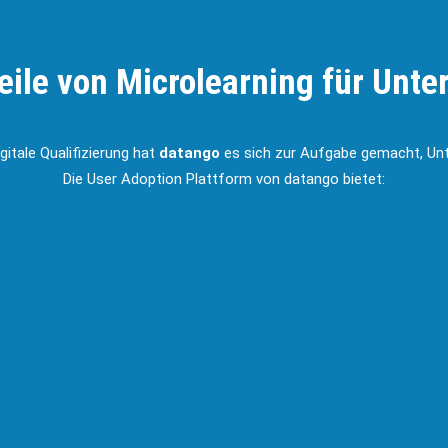
teile von Microlearning für Unt
itale Qualifizierung hat
datango
es sich zur Aufgabe gemacht, Unt
Die User Adoption Plattform von datango bietet:
eraktive
Eingebettete
inings:
Hilfestellungen
datango lassen sich
Direkt in die