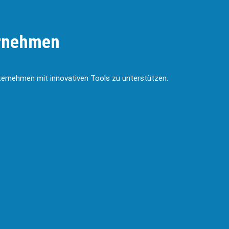
ernehmen
ernehmen mit innovativen Tools zu unterstützen.
Skalierbarkeit und
:
Flexibilität:
Ob für kleine Teams oder