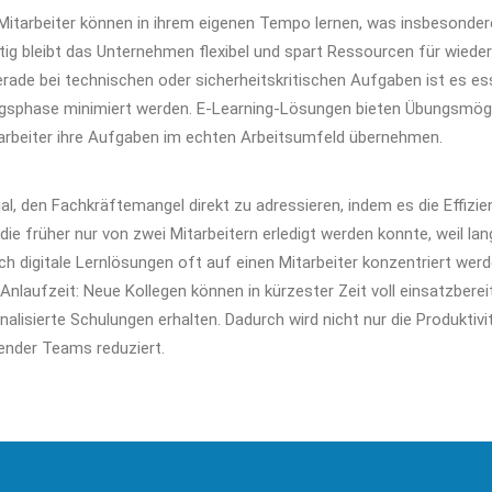
Mitarbeiter können in ihrem eigenen Tempo lernen, was insbesonde
eitig bleibt das Unternehmen flexibel und spart Ressourcen für wied
rade bei technischen oder sicherheitskritischen Aufgaben ist es ess
gsphase minimiert werden. E-Learning-Lösungen bieten Übungsmögli
tarbeiter ihre Aufgaben im echten Arbeitsumfeld übernehmen.
l, den Fachkräftemangel direkt zu adressieren, indem es die Effizien
t, die früher nur von zwei Mitarbeitern erledigt werden konnte, weil l
h digitale Lernlösungen oft auf einen Mitarbeiter konzentriert werde
nlaufzeit: Neue Kollegen können in kürzester Zeit voll einsatzbereit
nalisierte Schulungen erhalten. Dadurch wird nicht nur die Produktivi
ender Teams reduziert.