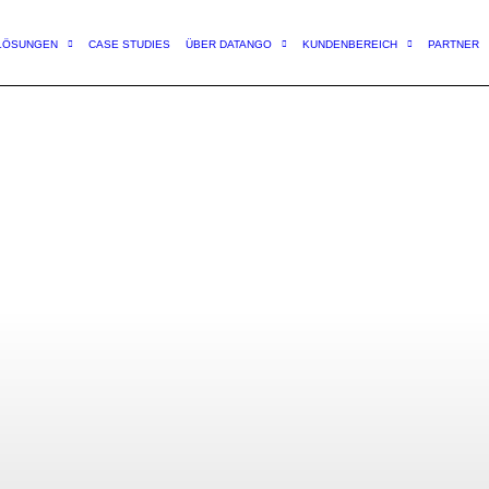
LÖSUNGEN
CASE STUDIES
ÜBER DATANGO
KUNDENBEREICH
PARTNER
NG
 dem Marktplatz der KI-Mög