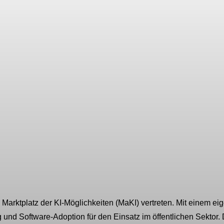
t Engagement im öffentlichen Sektor und erfol
Dannenberg
 Marktplatz der KI-Möglichkeiten (MaKI) vertreten. Mit einem ei
nd Software-Adoption für den Einsatz im öffentlichen Sektor. Die