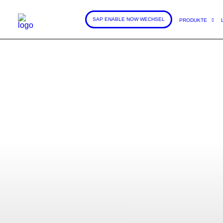
SAP ENABLE NOW WECHSEL
PRODUKTE
PRESSEMITTEILU
datango auf
vertreten