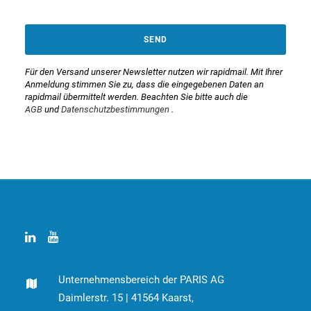
SEND
Für den Versand unserer Newsletter nutzen wir rapidmail. Mit Ihrer
Anmeldung stimmen Sie zu, dass die eingegebenen Daten an
rapidmail übermittelt werden. Beachten Sie bitte auch die
AGB
und
Datenschutzbestimmungen
.
This
field
should
be
left
blank
Unternehmensbereich der PARIS AG
Daimlerstr. 15 | 41564 Kaarst,