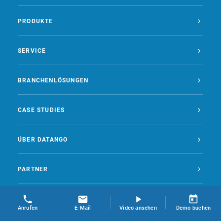
PRODUKTE
SERVICE
BRANCHENLÖSUNGEN
CASE STUDIES
ÜBER DATANGO
PARTNER
Kontakt
Datenschutz als Datei
Datenschutz Website
Anrufen
E-Mail
Video ansehen
Demo buchen