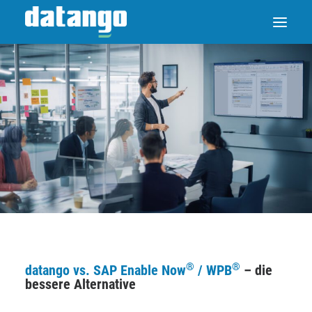
®
®
datango vs. SAP Enable Now
/ WPB
– die
bessere Alternative