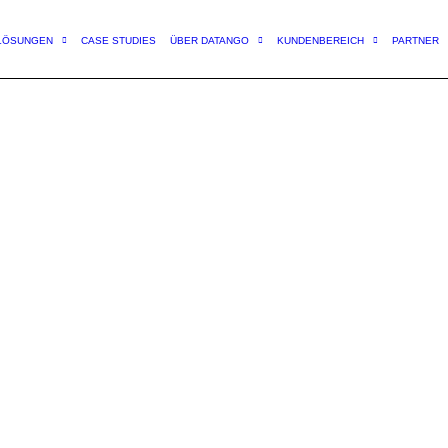
LÖSUNGEN
CASE STUDIES
ÜBER DATANGO
KUNDENBEREICH
PARTNER