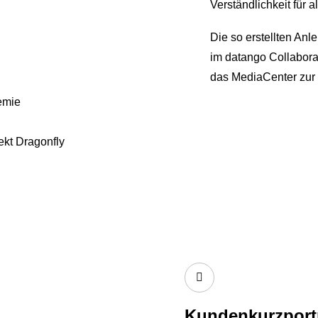
Verständlichkeit für 
Die so erstellten An
im datango Collabora
das MediaCenter zur 
emie
kt Dragonfly
Kundenkurzport