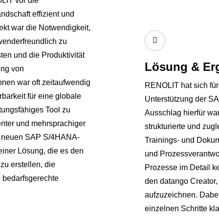
LIT vor die
dschaft effizient und
ekt war die Notwendigkeit,
wenderfreundlich zu
en und die Produktivität
Lösung & Er
ung von
nen war oft zeitaufwendig
RENOLIT hat sich für
barkeit für eine globale
Unterstützung der S
stungsfähiges Tool zu
Ausschlag hierfür war
tenter und mehrsprachiger
strukturierte und zug
die neuen SAP S/4HANA-
Trainings- und Dokum
einer Lösung, die es den
und Prozessverantwor
u erstellen, die
Prozesse im Detail ke
n bedarfsgerechte
den datango Creator,
aufzuzeichnen. Dabei
einzelnen Schritte kl