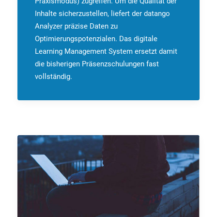
Praxismodus) zugreifen. Um die Qualität der
Inhalte sicherzustellen, liefert der datango
Analyzer präzise Daten zu
Optimierungspotenzialen. Das digitale
Learning Management System ersetzt damit
die bisherigen Präsenzschulungen fast
vollständig.