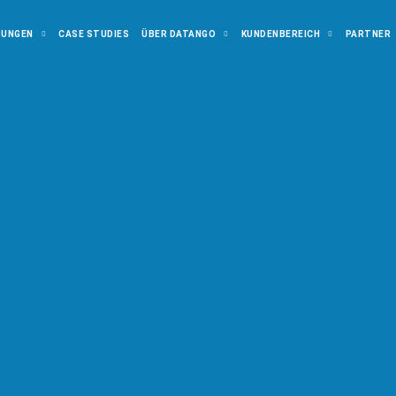
SUNGEN
CASE STUDIES
ÜBER DATANGO
KUNDENBEREICH
PARTNER
adiness:
Sind 
it für den näc
chnologiespru