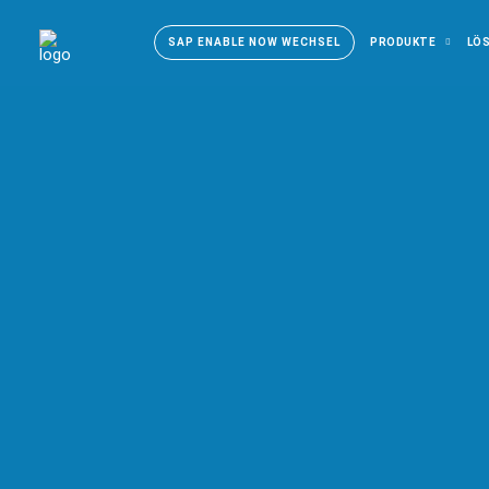
SAP ENABLE NOW WECHSEL
PRODUKTE
LÖ
Change Re
bere
Te