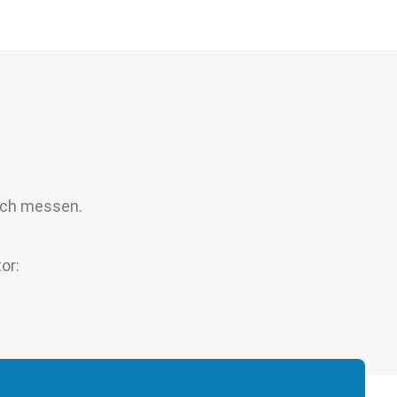
sich messen.
or: