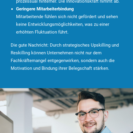
prozessual hinterher. Die Innovationskraft nimmt ab.
Geringere Mitarbeiterbindung
Mitarbeitende fühlen sich nicht gefördert und sehen
keine Entwicklungsmöglichkeiten, was zu einer
erhöhten Fluktuation führt.
Die gute Nachricht: Durch strategisches Upskilling und
Reskilling können Unternehmen nicht nur dem
Fachkräftemangel entgegenwirken, sondern auch die
Motivation und Bindung ihrer Belegschaft stärken.