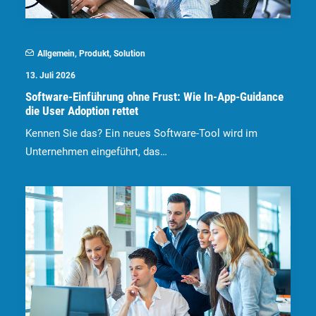
Allgemein
,
Produkt
,
Solution
13. Juli 2026
Software-Einführung ohne Frust: Wie In-App-Guidance
die User Adoption rettet
Kennen Sie das? Ein neues Software-Tool wird im
Unternehmen eingeführt, das…