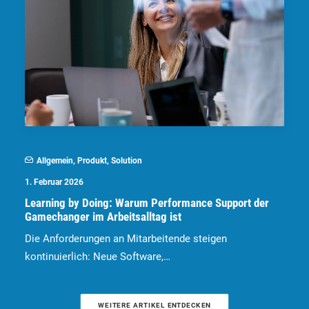
Allgemein
,
Produkt
,
Solution
1. Februar 2026
Learning by Doing: Warum Performance Support der
Gamechanger im Arbeitsalltag ist
Die Anforderungen an Mitarbeitende steigen
kontinuierlich: Neue Software,…
WEITERE ARTIKEL ENTDECKEN