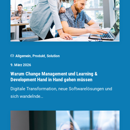
Allgemein
,
Produkt
,
Solution
9. März 2026
Warum Change Management und Learning &
Development Hand in Hand gehen müssen
Digitale Transformation, neue Softwarelösungen und
sich wandelnde…