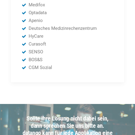
Medifox
Optadata
Apenio
Deutsches Medizinrechenzentrum
HyCare
Curasoft
SENSO
BOS&S
CGM Sozial
Sollte Ihre Lösung nicht dabei sein,
dann sprechen Sie uns bitte an.
datango kann für jede Applikation eine