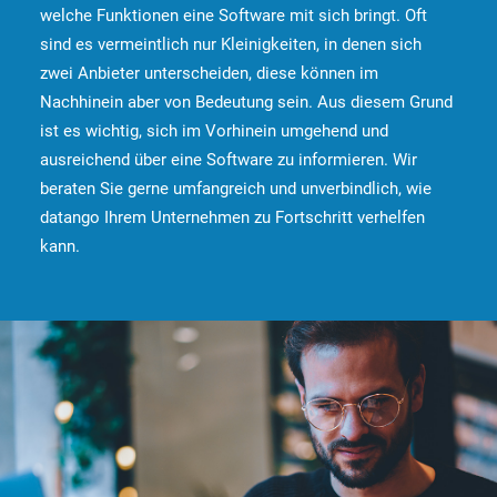
welche Funktionen eine Software mit sich bringt. Oft
sind es vermeintlich nur Kleinigkeiten, in denen sich
zwei Anbieter unterscheiden, diese können im
Nachhinein aber von Bedeutung sein. Aus diesem Grund
ist es wichtig, sich im Vorhinein umgehend und
ausreichend über eine Software zu informieren. Wir
beraten Sie gerne umfangreich und unverbindlich, wie
datango Ihrem Unternehmen zu Fortschritt verhelfen
kann.