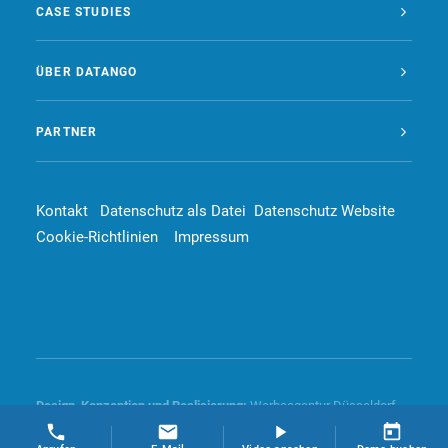
CASE STUDIES
ÜBER DATANGO
PARTNER
Kontakt
Datenschutz als Datei
Datenschutz Website
Cookie-Richtlinien
Impressum
Design, Konzeption und
Realisierung
:
Werbeagentur Düsseldorf –
4dd communication GmbH