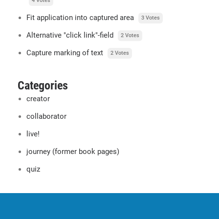
4 Votes
Fit application into captured area
3 Votes
Alternative "click link"-field
2 Votes
Capture marking of text
2 Votes
Categories
creator
collaborator
live!
journey (former book pages)
quiz