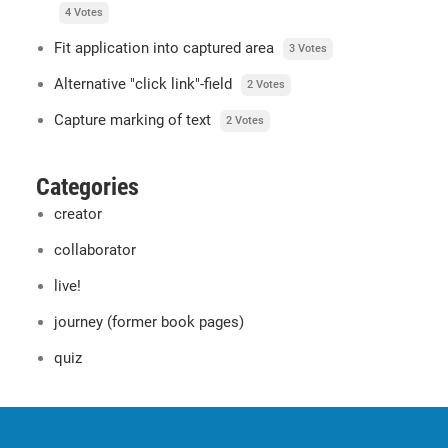
4 Votes
Fit application into captured area
3 Votes
Alternative "click link"-field
2 Votes
Capture marking of text
2 Votes
Categories
creator
collaborator
live!
journey (former book pages)
quiz