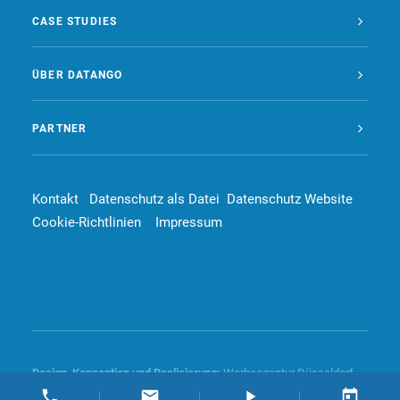
CASE STUDIES
ÜBER DATANGO
PARTNER
Kontakt
Datenschutz als Datei
Datenschutz Website
Cookie-Richtlinien
Impressum
Design, Konzeption und
Realisierung
:
Werbeagentur Düsseldorf –
4dd communication GmbH