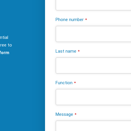
Phone number
*
ntial
free to
Last name
*
tform
Function
*
Message
*