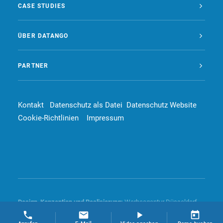
CASE STUDIES
ÜBER DATANGO
PARTNER
Kontakt
Datenschutz als Datei
Datenschutz Website
Cookie-Richtlinien
Impressum
Design, Konzeption und
Realisierung
:
Werbeagentur Düsseldorf –
4dd communication GmbH