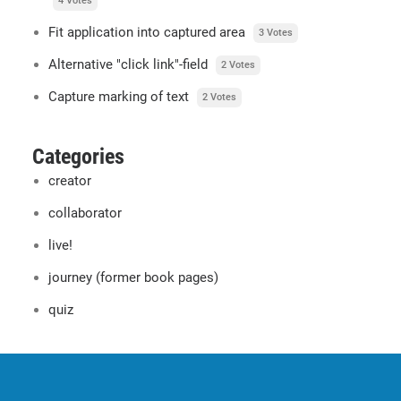
4 Votes
Fit application into captured area
3 Votes
Alternative "click link"-field
2 Votes
Capture marking of text
2 Votes
Categories
creator
collaborator
live!
journey (former book pages)
quiz