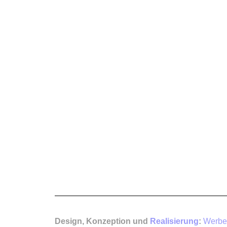
Unternehmensbereich der PARIS
AG
info@datango.de
+49 2131 76201-0
Design, Konzeption und
Realisierung
:
Werbe