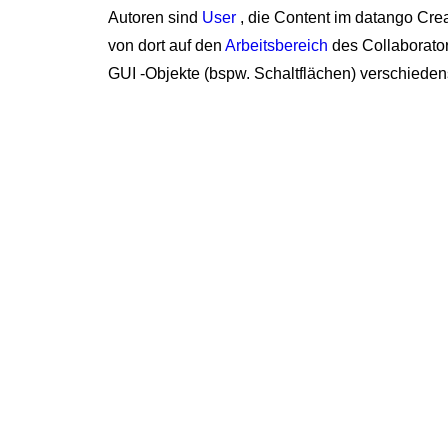
Autoren sind
User
, die Content im datango Cre
von dort auf den
Arbeitsbereich
des Collaborator
GUI -Objekte (bspw. Schaltflächen) verschieden
Applikation
Eine Applikation: Alles was Du wissen musst. In d