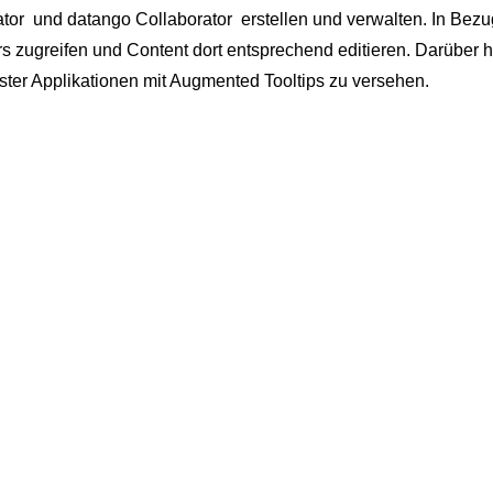
ator und datango Collaborator erstellen und verwalten. In Bezu
s zugreifen und Content dort entsprechend editieren. Darüber h
ster Applikationen mit Augmented Tooltips zu versehen.
Weitere Begriffe
er Arbeit mit den datango…