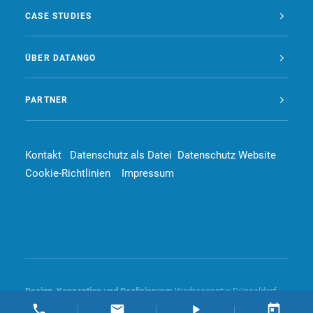
CASE STUDIES
ÜBER DATANGO
PARTNER
Kontakt
Datenschutz als Datei
Datenschutz Website
Cookie-Richtlinien
Impressum
Design, Konzeption und
Realisierung
:
Werbeagentur Düsseldorf –
4dd communication GmbH