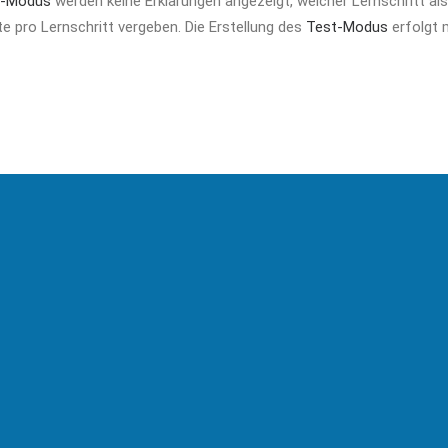
t-Modus
werden keine Erklärungen angezeigt, welcher Lernschritt a
 pro Lernschritt vergeben. Die Erstellung des
Test-Modus
erfolgt 
Weitere Begriffe
rbeit mit den datango…