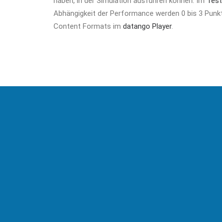
haben, in der Simulation ausführen können. Im
Tes
Abhängigkeit der Performance werden 0 bis 3 Punkte
Content Formats im
datango Player
.
Applikation
Eine Applikation: Alles was Du wissen musst. In der A