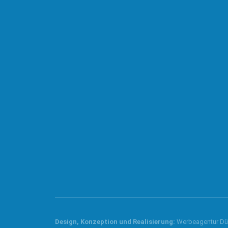
Unternehmensbereich der PARIS AG
info@datango.de
+49 2131 76201-0
Design, Konzeption und
Realisierung
:
Werbeagentur Dü