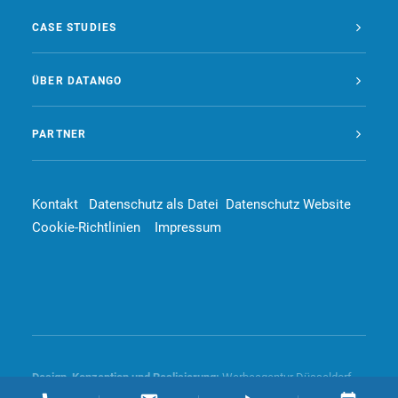
CASE STUDIES
ÜBER DATANGO
PARTNER
Kontakt
Datenschutz als Datei
Datenschutz Website
Cookie-Richtlinien
Impressum
Design, Konzeption und
Realisierung
:
Werbeagentur Düsseldorf –
4dd communication GmbH