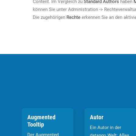
Content. Im Vergleich zu
Standard Authors
haben
M
können Sie unter Administration -> Rechteverwaltu
Die zugehörigen
Rechte
erkennen Sie an den aktivi
Augmented
Autor
Tooltip
Ein Autor in der
Der Augmented
datango Welt: Alles