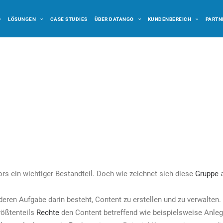
LÖSUNGEN
CASE STUDIES
ÜBER DATANGO
KUNDENBEREICH
PARTN
ors ein wichtiger Bestandteil. Doch wie zeichnet sich diese
Gruppe
a
deren Aufgabe darin besteht, Content zu erstellen und zu verwalten.
rößtenteils
Rechte
den Content betreffend wie beispielsweise Anleg