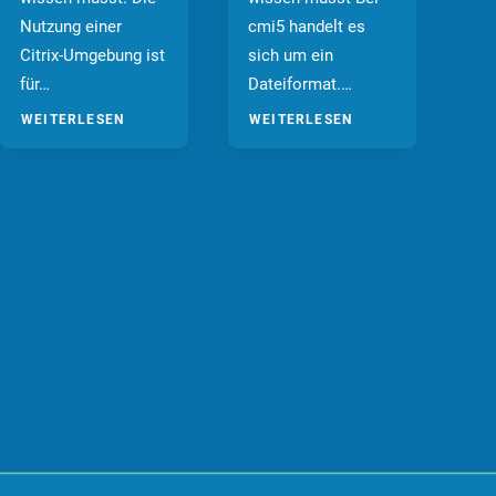
Nutzung einer
cmi5 handelt es
wi
Citrix-Umgebung ist
sich um ein
Co
für…
Dateiformat.…
be
WEITERLESEN
WEITERLESEN
WE