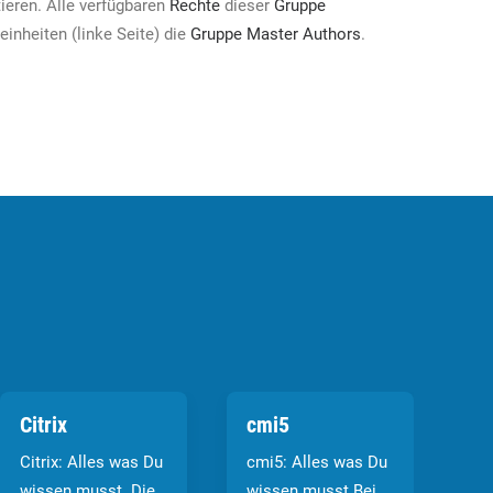
ieren. Alle verfügbaren
Rechte
dieser
Gruppe
inheiten (linke Seite) die
Gruppe
Master Authors
.
Citrix
cmi5
Co
Citrix: Alles was Du
cmi5: Alles was Du
Di
wissen musst. Die
wissen musst Bei
Al