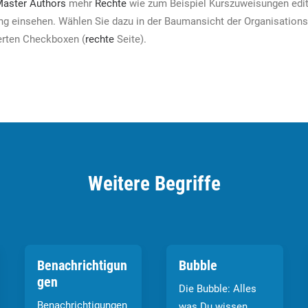
aster Authors
mehr
Rechte
wie zum Beispiel Kurszuweisungen edit
ng einsehen. Wählen Sie dazu in der Baumansicht der Organisationse
erten Checkboxen (
rechte
Seite).
Weitere Begriffe
Benachrichtigun
Bubble
gen
Die Bubble: Alles
Benachrichtigungen
was Du wissen