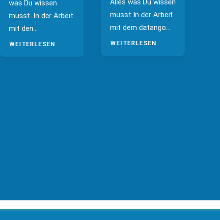
Alles was Du wissen
was Du wissen
mu
musst In der Arbeit
musst. In der Arbeit
is
mit dem datango…
mit den…
vo
WEITERLESEN
WEITERLESEN
WE