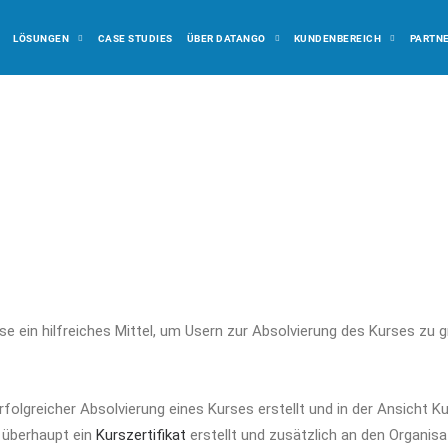
LÖSUNGEN
CASE STUDIES
ÜBER DATANGO
KUNDENBEREICH
PARTN
se ein hilfreiches Mittel, um Usern zur Absolvierung des Kurses zu 
 erfolgreicher Absolvierung eines Kurses erstellt und in der Ansicht
b überhaupt ein
Kurszertifikat
erstellt und zusätzlich an den Organis