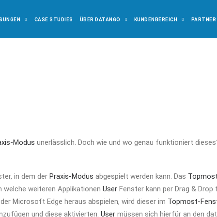
SUNGEN
CASE STUDIES
ÜBER DATANGO
KUNDENBEREICH
PARTNER
axis-Modus
unerlässlich. Doch wie und wo genau funktioniert dieses
ter, in dem der
Praxis-Modus
abgespielt werden kann. Das
Topmost
 welche weiteren Applikationen
User
Fenster kann per Drag & Drop f
er Microsoft Edge heraus abspielen, wird dieser im
Topmost-Fens
zufügen und diese aktivierten.
User
müssen sich hierfür an den d