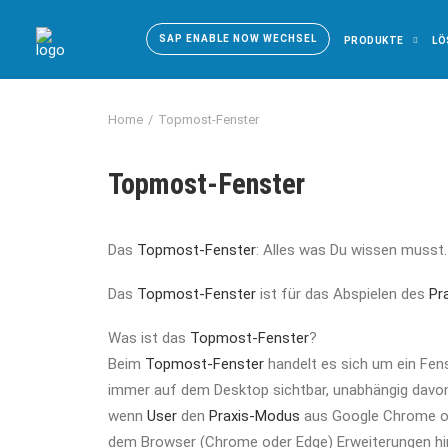
SAP ENABLE NOW WECHSEL
PRODUKTE
LÖ
Home
Topmost-Fenster
Topmost-Fenster
Das
Topmost-Fenster
: Alles was Du wissen musst.
Das
Topmost-Fenster
ist für das Abspielen des
Pr
Was ist das
Topmost-Fenster
?
Beim
Topmost-Fenster
handelt es sich um ein Fens
immer auf dem Desktop sichtbar, unabhängig davon
wenn
User
den
Praxis-Modus
aus Google Chrome od
dem Browser (Chrome oder Edge) Erweiterungen hin