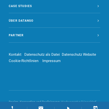
CASE STUDIES
ÜBER DATANGO
PARTNER
Kontakt
Datenschutz als Datei
Datenschutz Website
Cookie-Richtlinien
Impressum
Design, Konzeption und
Realisierung
:
Werbeagentur Düsseldorf –
4dd communication GmbH