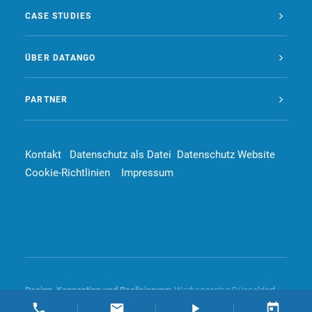
CASE STUDIES
ÜBER DATANGO
PARTNER
Kontakt
Datenschutz als Datei
Datenschutz Website
Cookie-Richtlinien
Impressum
Design, Konzeption und
Realisierung
:
Werbeagentur Düsseldorf –
4dd communication GmbH