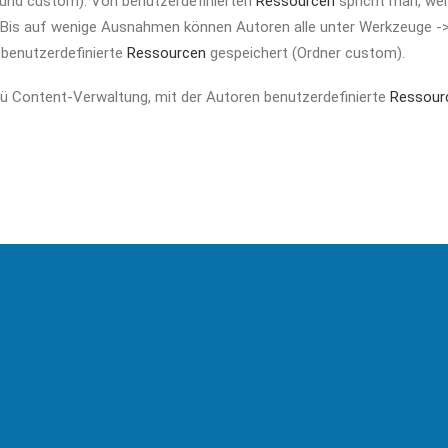
 und custom). Von benutzerdefinierten
Ressourcen
spricht man, we
e). Bis auf wenige Ausnahmen können Autoren alle unter Werkzeuge -
 benutzerdefinierte
Ressourcen
gespeichert (Ordner custom).
nü Content-Verwaltung, mit der Autoren benutzerdefinierte
Ressour
Weitere Begriffe