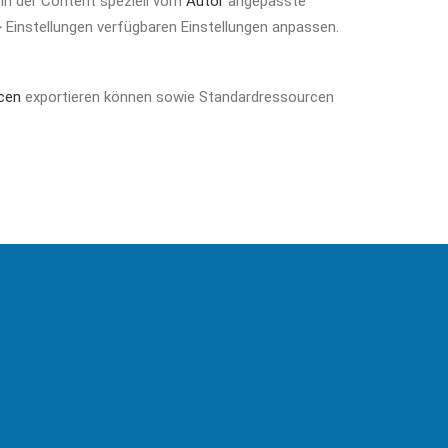
nn der Content speziell vom
Autor
angepasste
> Einstellungen verfügbaren Einstellungen anpassen.
cen
exportieren können sowie Standardressourcen