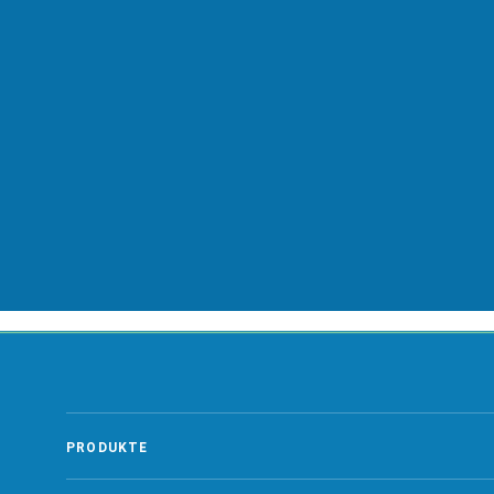
rbeit mit den datango…
ZUR GLOSSAR ÜBERSICHT
PRODUKTE